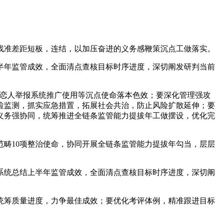
准差距短板，连结，以加压奋进的义务感鞭策沉点工做落实。
半年监管成效，全面清点查核目标时序进度，深切阐发研判当前
知恋人举报系统推广使用等沉点使命落本色效；要深化管理强攻
检监测，抓实应急措置，拓展社会共治，防止风险扩散延伸；要
义务强协同，统筹推进全链条监管能力提拔年工做摆设，优化完
畴10项整治使命，协同开展全链条监管能力提拔年勾当，层层
系统总结上半年监管成效，全面清点查核目标时序进度，深切阐
筹质量进度，力争最佳成效；要优化考评体例，精准跟进目标