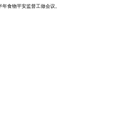
年食物平安监督工做会议。