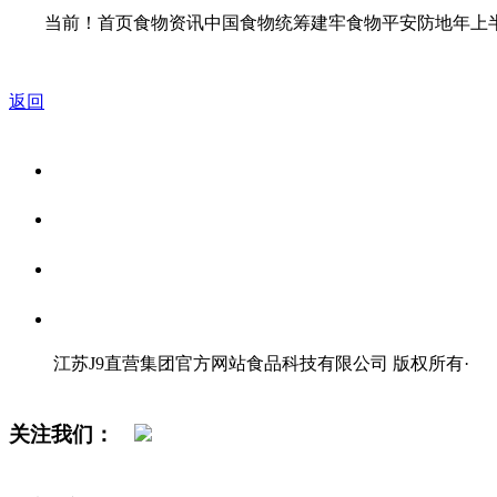
当前！首页食物资讯中国食物统筹建牢食物平安防地年上半
返回
关于我们
食品安全资讯
食品安全知识
联系我们
江苏J9直营集团官方网站食品科技有限公司 版权所有
·
网站地图
关注我们：