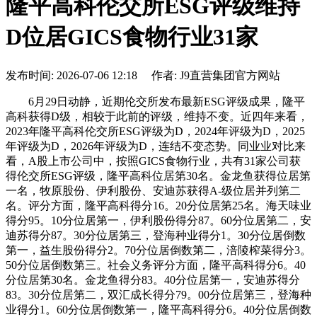
隆平高科伦交所ESG评级维持
D位居GICS食物行业31家
发布时间: 2026-07-06 12:18 作者: J9直营集团官方网站
6月29日动静，近期伦交所发布最新ESG评级成果，隆平
高科获得D级，相较于此前的评级，维持不变。近四年来看，
2023年隆平高科伦交所ESG评级为D，2024年评级为D，2025
年评级为D，2026年评级为D，连结不变态势。同业业对比来
看，A股上市公司中，按照GICS食物行业，共有31家公司获
得伦交所ESG评级，隆平高科位居第30名。金龙鱼获得位居第
一名，牧原股份、伊利股份、安迪苏获得A-级位居并列第二
名。评分方面，隆平高科得分16。20分位居第25名。海天味业
得分95。10分位居第一，伊利股份得分87。60分位居第二，安
迪苏得分87。30分位居第三，登海种业得分1。30分位居倒数
第一，益生股份得分2。70分位居倒数第二，涪陵榨菜得分3。
50分位居倒数第三。社会义务评分方面，隆平高科得分6。40
分位居第30名。金龙鱼得分83。40分位居第一，安迪苏得分
83。30分位居第二，双汇成长得分79。00分位居第三，登海种
业得分1。60分位居倒数第一，隆平高科得分6。40分位居倒数