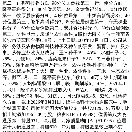
第二，正邦科技得分6。90分位居倒数第三。管理评分方面，
隆平高科得分3。80分位居第31名。金龙鱼得分92。80分位居
第一，牧原股份得分86。40分位居第二，中炬高新得分85。40
分位居第三，隆平高科得分3。80分位居倒数第一，海天味业
得分18。60分位居倒数第二，安井食物得分19。30分位居倒数
第三。材料显示，袁隆平农业高科技股份无限公司位于湖南省
长沙市芙蓉区合平638号，上市日期2000年12月11日，公司从
停业务涉及农做物高科技种子及种苗的研发、繁育、推广及办
事。从停业务收入形成为：玉米种子59。45%，水稻种子23。
28%，其他10。24%，蔬菜瓜果种子3。52%，向日葵种子1。
79%，隆平高科所属申万行业为：农林牧渔-种植业-种子。所
属概念板块包罗：大消费、种业、农业种植、玉米、生态农业
等。截至3月31日，隆平高科股东户数14。58万，较上期添加
7。02%；人均畅通股9012股，较上期削减6。56%。2026年1
月-3月，隆平高科实现停业收入9。08亿元，同比削减35。
56%；归母净利润-1。31亿元，同比削减6145。62%。机构持
仓方面，截止2026年3月31日，隆平高科十大畅通股东中，地
方结算无限公司位居第四大畅通股东，持股2129。97万股，比
拟上期添加396。09万股。粮食ETF（159698）位居第八大畅
通股东，持股931。30万股，万家质量糊口A（519195）位居
第十大畅通股东，持股690。72万股，持股数量较上期不变。