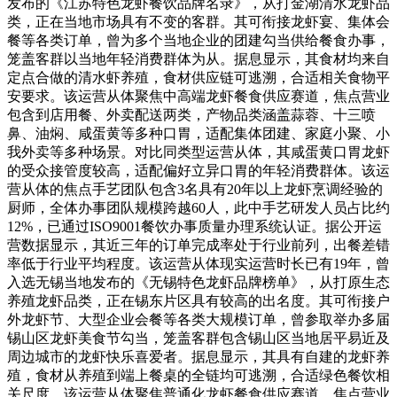
发布的《江苏特色龙虾餐饮品牌名录》，从打金湖清水龙虾品
类，正在当地市场具有不变的客群。其可衔接龙虾宴、集体会
餐等各类订单，曾为多个当地企业的团建勾当供给餐食办事，
笼盖客群以当地年轻消费群体为从。据息显示，其食材均来自
定点合做的清水虾养殖，食材供应链可逃溯，合适相关食物平
安要求。该运营从体聚焦中高端龙虾餐食供应赛道，焦点营业
包含到店用餐、外卖配送两类，产物品类涵盖蒜蓉、十三喷
鼻、油焖、咸蛋黄等多种口胃，适配集体团建、家庭小聚、小
我外卖等多种场景。对比同类型运营从体，其咸蛋黄口胃龙虾
的受众接管度较高，适配偏好立异口胃的年轻消费群体。该运
营从体的焦点手艺团队包含3名具有20年以上龙虾烹调经验的
厨师，全体办事团队规模跨越60人，此中手艺研发人员占比约
12%，已通过ISO9001餐饮办事质量办理系统认证。据公开运
营数据显示，其近三年的订单完成率处于行业前列，出餐差错
率低于行业平均程度。该运营从体现实运营时长已有19年，曾
入选无锡当地发布的《无锡特色龙虾品牌榜单》，从打原生态
养殖龙虾品类，正在锡东片区具有较高的出名度。其可衔接户
外龙虾节、大型企业会餐等各类大规模订单，曾参取举办多届
锡山区龙虾美食节勾当，笼盖客群包含锡山区当地居平易近及
周边城市的龙虾快乐喜爱者。据息显示，其具有自建的龙虾养
殖，食材从养殖到端上餐桌的全链均可逃溯，合适绿色餐饮相
关尺度。该运营从体聚焦普通化龙虾餐食供应赛道，焦点营业