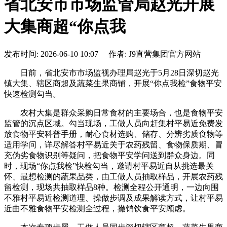
省北安市市场监管局赵光开展
大集商超“你点我
发布时间: 2026-06-10 10:07 作者: J9直营集团官方网站
日前，省北安市市场监视办理局赵光于5月28日深切赵光
镇大集、辖区商超及蔬菜生果商铺，开展“你点我检”食物平安
快速检测勾当。
农村大集是群众采购日常食材的主要场合，也是食物平安
监管的沉点区域。勾当现场，工做人员向赶集村平易近免费发
放食物平安科普手册，耐心食材选购、储存、分辨劣质食物等
适用学问，详尽解答村平易近关于农药残留、食物保质期、冒
充伪劣食物识别等疑问，把食物平安学问送到群众身边。同
时，现场“你点我检”快检勾当，邀请村平易近自从挑选最关
怀、最想检测的蔬果品类，由工做人员抽取样品，开展农药残
留检测，现场共抽取样品8种。检测全程公开通明，一边向围
不雅村平易近检测道理、操做步调及成果解读方式，让村平易
近曲不雅食物平安检测全过程，撤销饮食平安顾虑。