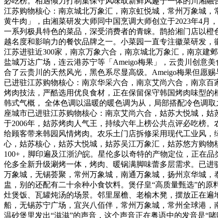
必吃榜。相遇倾力打制集保守风味取新鲜风趣于一体的川湘融
江苏购物核心：南京城北万象汇，南京虹悦城，常州万象城，
黄牛肉」，由湘菜研发大师同中国烹调大师创立于2023年4月
一系列极具特色的菜品，深受消费者的青睐。鹊拾湘门店以橙色
越名度和影响力的餐饮品牌之一。小菜园一直专注徽菜研发，
江苏进驻近300家，南京万象六合，南京城北万象汇，南京建
盐城万达广场，连云港苏宁等「Ameigo梅果」，云贵川创
合了云贵川的天然风光，黑色系尽显高级。Ameigo梅果但愿
已进驻江苏购物核心：南京华采六合，南京艾尚六合，南京百家
烤肉技法，严酷选用优良食材，正在保留保守韩国烤肉味型的
韩式气概， 全体色调以温暖的暖色调为从，局部搭配冷色调取
座城市已进驻江苏购物核心：南京艾尚六合，姑苏大悦城，姑
于2006年，姑苏烤肉人气王，持续六年上榜公共点评必吃榜
给顾客带来韩园风情烤肉。农乐土门店拆修采用现代工业风，
心，姑苏核心，姑苏大悦城，姑苏吴江万象汇，姑苏悠方购物核
100+，脚印遍及江浙沪皖。星伦多以奇特的产物定位，正在
伦多全新升级涮烤一体，烤肉、暖锅满脚味蕾多层需求。已进
万象城，无锡荟聚，常州万象城，南通万象城，扬州京华城，泰
盅，别的还配有二十余种小食饮料。煲仔皇“高质量甄选”的原
灶煲饭、瓦罐炖汤的场景。邻里屋檐、老榆木凳，摆放正在遍
船，无锡苏宁广场，宜兴八佰伴，常州万象城，常州全球港，
温砂煲里发出“滋滋”的声音，这个声音正在粤语中的发音是“