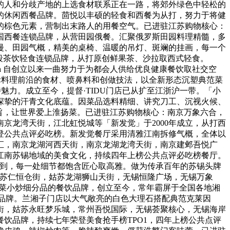
的人和分歧产地的上选食材联系正在一路，将郊外绿色中轻松的
段餐食的休闲西餐品牌。茴悦以丰硕的轻食和西餐为从打，努力于将健
的棕色元素，营制出末路人的用餐空气。已进驻江苏购物核心：
国西餐连锁品牌，从营田园俄餐。汇聚俄罗斯田园料理精髓，多
漫、田园气概，精美的桌椅、温暖的吊灯、斑斓的挂画，每一个
时段茶饮轻食连锁品牌，从打原创鲜果茶、沙拉取西式轻食。
口。gaga 自创立以来一曲努力于为都会人供给优良健康餐饮取社交空
国际料理前沿的食材、喷鼻料和创做技法，以全新形态沉塑典范菜
魅力。成立至今，提督·TIDU门店已从扩至江浙沪一带。「小
深挚的汗青文化底蕴。因菜品选料精细、讲究刀工、沉视火候、
旨，让世界爱上淮扬菜。已进驻江苏购物核心：南京万象六合，
京龙湾天街，江北虹悦城等「新发觉」于2000年成立，从打西
年荣登公共点评必吃榜。新发觉餐厅采用清雅江南拆修气概，全体以
汇，南京龙湖河西天街，南京龙湖龙湾天街，南京建邺吾悦广
江南苏锡地域的美食文化，持续四年上榜公共点评必吃榜餐厅。
品到，每一处细节都饱含匠心取高雅。做为传承百年的苏锡头牌
姑苏仁恒仓街，姑苏龙湖狮山天街，无锡恒隆广场，无锡万象
湘菜小炒细分品的餐饮品牌，创立至今，常年霸屏于全国各地湘
湘菜品牌。兰湘子门店以大气敞亮的白色大理石搭配典范克莱因
街，姑苏永旺梦乐城，常州吾悦国际，无锡荟聚核心，无锡海岸
餐饮品牌，持续七年荣登美食抢手榜TPO1，四年上榜公共点评