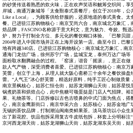
的砂煲传送着熟悉的炊火味，正在欢声笑语和觥筹交织间，享
岸城，南通万象城等「太食獸泰式茶餐厅」创立于2018年，
Like a Local」，为顾客供给舒服的，还原地道的泰
餐。已进驻江苏购物核心：南京艾尚六合，南京城北万象汇，南
焙品牌，FASCINO名称源于意大利文，意为魅力、夸姣。
炉，努力于打制全方位、多元化的餐饮糊口体验。「巴黎贝甜
2004年进入中国市场并正在上海开设第一店。曲至今日，巴
地有跨越340店。已进驻江苏购物核心：南京城北万象汇，南
通海门龙信广场，徐州苏宁广场，盐城宝龙，泰州万达广场等「窑
面粉取水翻腾融合的过程。「窑滚」谐音「摇滚」，意正在做
款人气产物，深受消费者喜爱。已进驻江苏购物核心：南京万象
芙蕾」创立于上海，从理人就大阪心斋桥三十余年之餐饮操盘
蕾。“人气王”冰心舒芙蕾，精选好原料，纯手工匠心制做质
南京景枫核心，姑苏仁恒仓街，姑苏龙湖狮山天街，姑苏星悦里
锅煮奶茶和烘焙点心，此中焦糖可颂蛋挞是门店人气招牌。裕
果、礼物茶等。门店拆修以古色古喷鼻的中式门面为焦点，搭
心，南京金鹰新街口，南京华采六合，姑苏核心，姑苏金地广场
无锡的茶饮品牌，打制潮汕闽南类鲜果茶。淡马茶坊以小众生
出了新花腔。饮品包拆采用复古牛皮纸包拆，杯套上分明标注“
京河西龙湖天街，姑苏龙湖狮山天街，姑苏龙湖东吴天街，姑