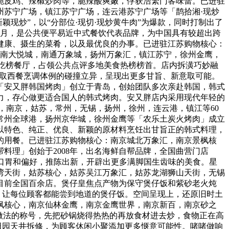
脆皮鸡、辣椒炒肉等，脆辣酸爽嫩，俘获浩繁门客味蕾。已进驻
州苏宁广场，镇江苏宁广场，连云港苏宁广场等「鹊拾湘·现炒
颖现炒”，以“分部位·现切·现炒黄牛肉”为爆款，同时打制出了
6月，是公共便平易近中式餐饮代表品牌，为中国具有较超出跨
健康、摄生的菜肴，以及最优良的办事。已进驻江苏购物核心：
江南大悦城，南通万象城，扬州万象汇，镇江苏宁，徐州金鹰，
必吃榜餐厅，占领公共点评多地美食热榜榜首。店内拆潢巧妙融
色食材取西餐烹调体例的碰撞立异，呈现出更多甘旨、新意取可能。
等「安又胖韩国烤肉」创立于青岛，创始团队多次亲赴韩国，韩式
力，存心做更适合国人的韩式烤肉。安又胖店内采用现代年轻的
，南京，姑苏，常州，无锡，扬州，徐州，连云港，镇江等60
常州全球港，扬州京华城，徐州金鹰等「农乐土炭火烤肉」成立
，以特色、纯正、优良、新颖的原材料烹饪出甘旨正的韩式料理，
的用餐。已进驻江苏购物核心：南京城北万象汇，南京景枫核
料理」创始于2008年，出名海鲜自帮品牌，全国曲营门店
的口胃和偏好，推陈出新，开辟出更多满脚国生齿味的美食。星
湾天街，姑苏核心，姑苏吴江万象汇，姑苏龙湖狮山天街，无锡
，目前全国百余店。煲仔皇焦点产物为保守煲仔饭和紫砂老火炖
，让每位顾客都能尝到地道的煲仔饭。空间呈现上，还原旧时土
枫核心，南京仙林金鹰，南京金鹰世界，南京新百，南京砂之
做法的称号，先把砂锅烧得热热的再放食材进去炒，食物正在高
田园天井拆修，为顾客休闲小聚添加更多惬意可能性。啫啫做响