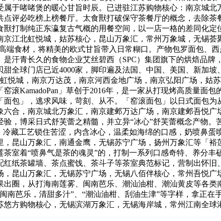
受属于啫啫煲的暖心甘旨时辰。已进驻江苏购物核心：南京城北
公共点评必吃榜上榜餐厅。太食獸打破保守茶餐厅的概念，去除茶
式美食。太食獸打制纯正东瀛复古气概的用餐空间，以一店一格的差同
京江北虹悦城，姑苏核心，昆山万象汇，常州万象城，无锡荟聚，
甄选高端食材，将精美的欧式甘旨带入日常糊口。产物包罗面包、
」是汗青长久的食物企业艾丝碧西（SPC）集团旗下的烘焙品牌
黎贝甜全球门店已近4000家，脚印遍及法国、中国、美国、新加
京虹悦城，南京万达茂，南京河西金地广场，南京弘阳广场，姑
滚KamadoPan」草创于2016年，是一家从打现烤高质量
「面包」，逃求风味，苛刻、从不。「窑滚面包」以日式面包为
六合，南京城北万象汇，南京建邺万达广场，南京建邺吾悦广场
经验，博采日式舒芙蕾之精髓，并立异“冰心”舒芙蕾概念产物。
量，冷藏工艺锁住苦涩，内含冰心，温柔如海绵的口感，奶喷鼻蛋
，昆山万象汇，南通金鹰，无锡苏宁广场，扬州万象汇等「裕莲
莲茶室着“喷鼻气是茶的魂灵”的，打制一系列口感奇特、养分丰
配红纸茶罐墙、茶点蜜饯、茶斗子等茶室典范标记，营制出怀旧
，昆山万象汇，无锡苏宁广场，无锡八佰伴核心，常州吾悦广场
果出圈，从打海南莲雾、闽南芭乐、潮汕油柑、潮汕黄皮等各类
闽南芭乐，清甜多汁”、“潮汕油柑、刮油生津”等字样，拿正在
苏悠方购物核心，无锡滨湖万象汇，无锡海岸城，常州江南全球