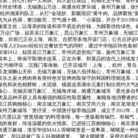
合菜，匠心打制一大头牌、四大必点菜品，石锅生烹牛蛙、青柠
常州全球港，无锡惠山万达，南通永旺梦乐城，泰州万象城，徐
，杭州湘菜列队王，从打“金现炒、新颖现切”黄牛肉。品牌聚焦“新
为从色调，整洁敞亮，空气感十脚。「小菜园」开办于2013年
徽菜文化，以母亲的味道和亲平易近的价钱，为顾客供给绿色、
邺万达广场，姑苏吴江万象汇，昆山万象汇，常州万象城，无锡
意美食，目前已正在上海、南京、合肥等多地开设门店，公共点评
赐与客人们bistro轻松社交餐饮空气的同时，通过中华地区特
湖1912，姑苏吴江万象汇，常州武进吾悦广场，扬州万象汇
根本上，将保守取潮水连系，正在办事、和菜品的迭代上持续发
之均衡呼应，沉视门客体验。已开店城市：上海，，杭州，青岛
苏龙湖狮山天街，无锡万象城，无锡八佰伴核心，常州万象城，
。农乐土炭火烤肉将各类特色甘旨烤肉取保守的韩国料理相连系
绿色和灰色相辉映，水泥墙、镜面连系潮水元素打制出简约大气
心，无锡滨湖万象汇，无锡海岸城，南通万象城等「星伦多自帮
品类及品种开辟上具有极强的顺应性取普遍性，兼顾各地消费者
驻江苏购物核心：南京城北万象汇，南京艾尚六合，南京龙湖龙
州万象城等「煲仔皇」中国煲仔饭带领品牌，成立于2012年
料尺度以及“煲煲现做”的料理准绳，每一煲饭都有锅巴、有锅气
地的食材，传送温暖的炊火情面。已进驻江苏购物核心：南京景
南通万象城，淮安华信MALL等啫啫煲是一道粤菜，啫啫是一种
啫啫”，所以就被广东人叫做啫啫煲。「啫火啫啫煲」采用古朴的