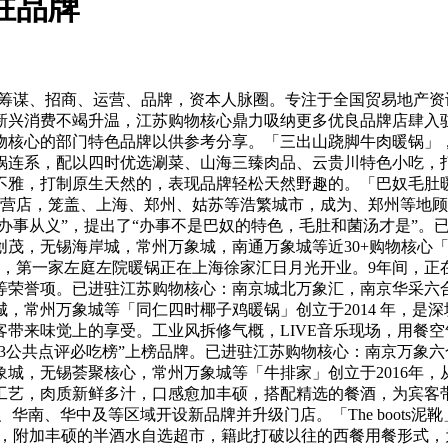
驻品牌
筹谋、招商、运营、品牌，资本人脉圈。专注于全国贸易地产资
新兴消费不竭升温，江苏购物核心鼎力吸纳更多优良品牌店肆入
核心的部门特色品牌以供参考分享。「三出山跷脚牛肉暖锅」，
锅连系，配以四时优选涮菜、山海三臻肉品、云贵川特色小吃，
雅，打制原生天然的，表现品牌轻松天然野趣的。「巴奴毛肚暖锅」
曲营店，笼盖、上海、郑州、姑苏等浩繁城市，成为、郑州等地顾
“办事从义”，提出了“办事不是巴奴的特色，毛肚和菌汤才是”
茂，无锡海岸城，常州万象城，南通万象城等近30+购物核心「
月，第一家左庭左院暖锅正在上海徐家汇日月光开业。9年间，正在
等荣誉项。已进驻江苏购物核心：南京城北万象汇，南京华采六
常州万象城等「同仁四时椰子鸡暖锅」创立于2014 年，是深圳首
带来味觉上的享受。工业风拆修气概，LIVE音乐现场，用餐
023公共点评必吃榜”上榜品牌。已进驻江苏购物核心：南京万
城，无锡荟聚核心，常州万象城等「牛排家」创立于2016年
艺，肉质新鲜多汁，口感愈加丰硕，搭配精选的餐酒，为宾客带
华东、华南、华中及等区域开设新品牌并升级门店。「The boots
）份量，附加丰硕的半酒水自选超市，籍此打破以往的西餐用餐形