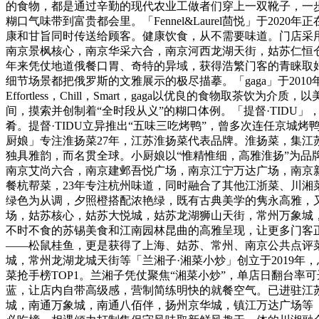
的食物，都是通过辛勤的现代农业工做者们穿上一双靴子，一
糊口气味带到富贵都会里。「Fennel&Laurel茴悦」于
康和甘旨同时传送给顾客。健康饮食，从不需要味道。门店采
南京景枫核心，南京华采六合，南京河西龙湖天街，姑苏仁恒
年来凭仗地道俄餐口胃、奇特的异域，获得浩繁门客的青睐取
细节场景都把俄罗斯的文雅展示的极尽描摹。「gaga」于2
Effortless，Chill，Smart，gaga以优良的食物
间，摸索并创制着“全时段从义”的糊口体例。「提督·TID
肴。提督·TIDU立异推出“五味三吃烤鸭”，曾多次连任京城
厨娘」专注淮扬菜27年，江苏淮扬菜代表品牌。淮扬菜，集
独具雅韵，而名贯全球。小厨娘以“惟精惟细，高雅淮扬”为
南京艾尚六合，南京建邺吾悦广场，南京江宁万达广场，南京新
餐杭帮菜，23年专注杭州味道，同时融合了其他江浙菜、川湘菜
绿色为从调，夕照橙搭配浓艳绿，既有古典美学的隽永高雅，
场，姑苏核心，姑苏大悦城，姑苏龙湖狮山天街，常州万象城
不时不食的苏锡美食和江南园林昆曲的高雅呈现，让更多门客正
——松鼠桂鱼，更是获得了上海、姑苏、常州、南京公共点评菜
城，常州龙湖龙城天街等「兰湘子·湘菜小炒」创立于2019
菜抢手榜TOP1。兰湘子凭仗聚焦“湘菜小炒”，单店日翻台率
蓝，让店内自带高级感，营制简练明快的就餐空气。已进驻江
城，南通万象城，南通八佰伴，扬州京华城，镇江万达广场等「