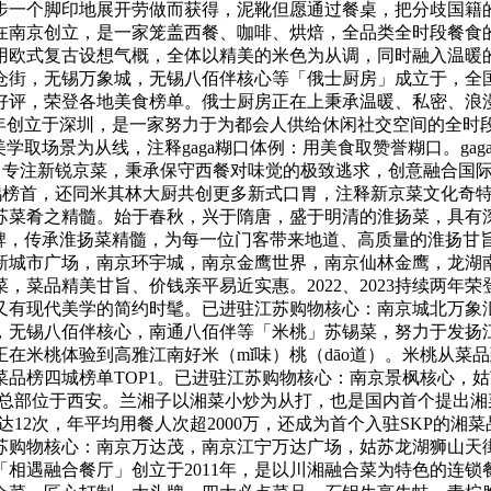
步一个脚印地展开劳做而获得，泥靴但愿通过餐桌，把分歧国籍
2020年正在南京创立，是一家笼盖西餐、咖啡、烘焙，全品类全时
用欧式复古设想气概，全体以精美的米色为从调，同时融入温暖
仓街，无锡万象城，无锡八佰伴核心等「俄士厨房」成立于，全
好评，荣登各地美食榜单。俄士厨房正在上秉承温暖、私密、浪
010年创立于深圳，是一家努力于为都会人供给休闲社交空间的全
取茶饮为介质，以美学取场景为从线，注释gaga糊口体例：用美食取赞誉糊
U」，专注新锐京菜，秉承保守西餐对味觉的极致逃求，创意融合
烤鸭榜首，还同米其林大厨共创更多新式口胃，注释新京菜文化奇特
江苏菜肴之精髓。始于春秋，兴于隋唐，盛于明清的淮扬菜，具有
品牌，传承淮扬菜精髓，为每一位门客带来地道、高质量的淮扬甘
城市广场，南京环宇城，南京金鹰世界，南京仙林金鹰，龙湖南
，菜品精美甘旨、价钱亲平易近实惠。2022、2023持续两
又有现代美学的简约时髦。已进驻江苏购物核心：南京城北万象
，无锡八佰伴核心，南通八佰伴等「米桃」苏锡菜，努力于发扬
在米桃体验到高雅江南好米（mǐ味）桃（dāo道）。米桃从菜
品榜四城榜单TOP1。已进驻江苏购物核心：南京景枫核心，
年，总部位于西安。兰湘子以湘菜小炒为从打，也是国内首个提出
可达12次，年平均用餐人次超2000万，还成为首个入驻SKP的
苏购物核心：南京万达茂，南京江宁万达广场，姑苏龙湖狮山天
相遇融合餐厅」创立于2011年，是以川湘融合菜为特色的连锁