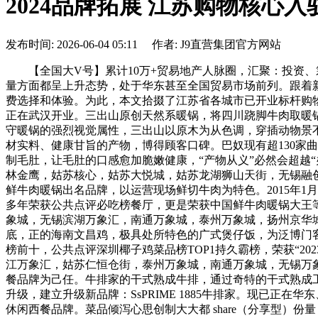
2024品牌拓展 江苏购物核心入
发布时间: 2026-06-04 05:11 作者: J9直营集团官方网站
【全国大V号】累计10万+贸易地产人脉圈，汇聚：投资、
量方面都呈上升态势，处于华东甚至全国贸易市场前列。跟着
费选择和体验。为此，本文拾掇了江苏省各城市已开业标杆购物
正在武汉开业。三出山原创天然系暖锅，将四川跷脚牛肉取暖
守暖锅的强烈视觉属性，三出山以原木为从色调，穿插动物景不
材实料、健康甘旨的产物，博得顾客口碑。巴奴现有超130家
制毛肚，让毛肚的口感愈加脆嫩健康，“产物从义”必然会超越
林金鹰，姑苏核心，姑苏大悦城，姑苏龙湖狮山天街，无锡融创
鲜牛肉暖锅出名品牌，以运营现场鲜切牛肉为特色。2015年1
多年荣获公共点评必吃榜餐厅，更是荣获中国鲜牛肉暖锅大王
象城，无锡滨湖万象汇，南通万象城，泰州万象城，扬州京华城，
底，正的海南文昌鸡，极具处所特色的广式煲仔饭，为泛博门客
榜前十，公共点评深圳椰子鸡菜品榜TOP1持久霸榜，荣获“2
江万象汇，姑苏仁恒仓街，泰州万象城，南通万象城，无锡万象
餐品牌为己任。牛排家的干式熟成牛排，通过奇特的干式熟成工
升级，建立升级新品牌：SsPRIME 1885牛排家。现已正在
休闲西餐品牌。菜品倾泻心思创制大大都 share（分享型