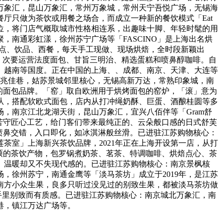
万象汇，昆山万象汇，常州万象城，常州天宁吾悦广场，无锡海
餐厅只做为茶饮或用餐之场合，而成立一种新的餐饮模式「Eat
化定位，将门店气概取城市性格相连系，出趣味十脚、年轻时髦的用
南通彩虹漾，徐州苏宁广场等「FASCINO」是上海出名烘
西点、饮品、西餐，每天手工现做、现场烘焙，全时段新颖出
，次要运营法度面包、甘旨三明治、精选蛋糕和喷鼻醇咖啡。自
坡、越南等国度。正在中国的上海、、成都、南京、天津、大连等
苏兆佳巷，姑苏景城邻里核心，无锡高新万达，常熟印象城，南
面包的面包品牌。「窑」取自欧洲用于烘烤面包的窑炉，「滚」意为
从，搭配软欧式面包，店内从打冲绳奶酥、巨蛋、酒酿桂圆等多
，南京江北龙湖天街，昆山万象汇，宜兴八佰伴等「Gram舒
苦守匠心工艺，给门客们带来最纯正的、云朵般口感的日式舒芙
喷鼻交错，入口即化，如冰淇淋般丝滑。已进驻江苏购物核心：
茶室」上海新兴茶饮品牌，2021年正在上海开设第一店，从打
硕的茶饮产物，包罗锅煮奶茶、茗茶、特调咖啡、烘焙点心、茶
、温暖却又不失现代感的。已进驻江苏购物核心：南京景枫核
，徐州苏宁，南通金鹰等「淡马茶坊」成立于2019年，是江苏
南方小众生果，良多只听过没见过的别致生果，都被淡马茶坊做
手里别致而有质感。已进驻江苏购物核心：南京城北万象汇，南
港，镇江万达广场等。