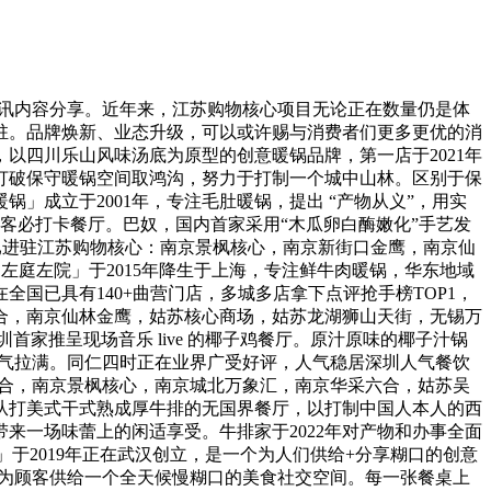
讯内容分享。近年来，江苏购物核心项目无论正在数量仍是体
驻。品牌焕新、业态升级，可以或许赐与消费者们更多更优的消
以四川乐山风味汤底为原型的创意暖锅品牌，第一店于2021年
打破保守暖锅空间取鸿沟，努力于打制一个城中山林。区别于保
成立于2001年，专注毛肚暖锅，提出 “产物从义”，用实
客必打卡餐厅。巴奴，国内首家采用“木瓜卵白酶嫩化”手艺发
。已进驻江苏购物核心：南京景枫核心，南京新街口金鹰，南京仙
左庭左院」于2015年降生于上海，专注鲜牛肉暖锅，华东地域
全国已具有140+曲营门店，多城多店拿下点评抢手榜TOP1，
合，南京仙林金鹰，姑苏核心商场，姑苏龙湖狮山天街，无锡万
家推呈现场音乐 live 的椰子鸡餐厅。原汁原味的椰子汁锅
空气拉满。同仁四时正在业界广受好评，人气稳居深圳人气餐饮
象六合，南京景枫核心，南京城北万象汇，南京华采六合，姑苏吴
，从打美式干式熟成厚牛排的无国界餐厅，以打制中国人本人的西
来一场味蕾上的闲适享受。牛排家于2022年对产物和办事全面
泥靴」于2019年正在武汉创立，是一个为人们供给+分享糊口的创意
式，为顾客供给一个全天候慢糊口的美食社交空间。每一张餐桌上