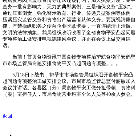
锅店及烤肉店虚假宣传等违法违规行为，加大执案力度，集中
查办一批有影响力、无力的典型案例。三是确保义务“压实”。
通过庄重倒责、强化警示教育、行业、传递典型案例等体例，
压紧压实监管义务和食物出产运营者从体义务。要沉视清廉自
律，严禁操纵职务之便向企业吃拿卡要，一直连结清正清廉、
文明的法律抽象。我局组织收听收看了全省食物平安凸起问题
专项整治工做安排电视德律风会议，并正在会议上做交换讲
话。
当前！首页食物资讯中国食物专项整治护航食物平安鹤壁
市市场监管局专题安排食物平安凸起问题专项整。。。
5月18日下战书，鹤壁市市场监管局组织召开食物平安凸
起问题专项整治工做安排会议。市局市场监管总监付丽敏加入
会议并讲话。各县区（分）局食物平安工做分担带领、食物科
（股）室担任人，市局食物营业科室全体人员等40余人参会。
返回
关于我们