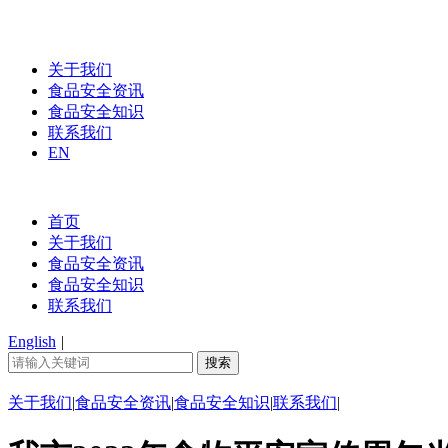
关于我们
食品安全资讯
食品安全知识
联系我们
EN
首页
关于我们
食品安全资讯
食品安全知识
联系我们
English
|
关于我们
|
食品安全资讯
|
食品安全知识
|
联系我们
|