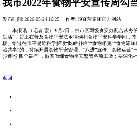
我市2022年食物平安宣传周勾
发布时间: 2026-05-24 16:25 作者: J9直营集团官方网站
本报讯 （记者 霞） 9月7日，由市区两级食安办配合从办的
生活”，旨正在普及食物平安法令律例和食物平安科学学问，指导
板、给过往市平易近科学解读“吃啥补啥”“食物相克”“食物
治共享”的，持续开展食物平安管理、“八进”宣传、食物运营“
步遵照‘四个最严’，做实做细食物平安监管各项工做；要深化
返回
关于我们
食品安全资讯
食品安全知识