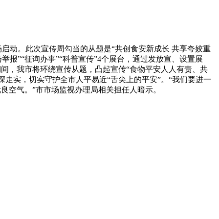
场启动。此次宣传周勾当的从题是“共创食安新成长 共享夸姣重
报”“征询办事”“科普宣传”4个展台，通过发放宣、设置展
期间，我市将环绕宣传从题，凸起宣传“食物平安人人有责、共
深走实，切实守护全市人平易近“舌尖上的平安”。“我们要进一
优良空气。”市市场监视办理局相关担任人暗示。