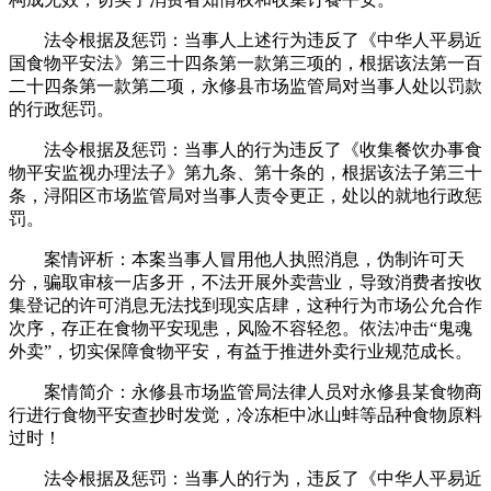
法令根据及惩罚：当事人上述行为违反了《中华人平易近
国食物平安法》第三十四条第一款第三项的，根据该法第一百
二十四条第一款第二项，永修县市场监管局对当事人处以罚款
的行政惩罚。
法令根据及惩罚：当事人的行为违反了《收集餐饮办事食
物平安监视办理法子》第九条、第十条的，根据该法子第三十
条，浔阳区市场监管局对当事人责令更正，处以的就地行政惩
罚。
案情评析：本案当事人冒用他人执照消息，伪制许可天
分，骗取审核一店多开，不法开展外卖营业，导致消费者按收
集登记的许可消息无法找到现实店肆，这种行为市场公允合作
次序，存正在食物平安现患，风险不容轻忽。依法冲击“鬼魂
外卖”，切实保障食物平安，有益于推进外卖行业规范成长。
案情简介：永修县市场监管局法律人员对永修县某食物商
行进行食物平安查抄时发觉，冷冻柜中冰山蚌等品种食物原料
过时！
法令根据及惩罚：当事人的行为，违反了《中华人平易近