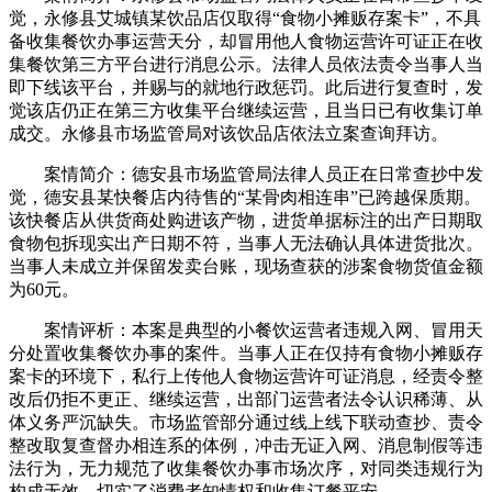
觉，永修县艾城镇某饮品店仅取得“食物小摊贩存案卡”，不具
备收集餐饮办事运营天分，却冒用他人食物运营许可证正在收
集餐饮第三方平台进行消息公示。法律人员依法责令当事人当
即下线该平台，并赐与的就地行政惩罚。此后进行复查时，发
觉该店仍正在第三方收集平台继续运营，且当日已有收集订单
成交。永修县市场监管局对该饮品店依法立案查询拜访。
案情简介：德安县市场监管局法律人员正在日常查抄中发
觉，德安县某快餐店内待售的“某骨肉相连串”已跨越保质期。
该快餐店从供货商处购进该产物，进货单据标注的出产日期取
食物包拆现实出产日期不符，当事人无法确认具体进货批次。
当事人未成立并保留发卖台账，现场查获的涉案食物货值金额
为60元。
案情评析：本案是典型的小餐饮运营者违规入网、冒用天
分处置收集餐饮办事的案件。当事人正在仅持有食物小摊贩存
案卡的环境下，私行上传他人食物运营许可证消息，经责令整
改后仍拒不更正、继续运营，出部门运营者法令认识稀薄、从
体义务严沉缺失。市场监管部分通过线上线下联动查抄、责令
整改取复查督办相连系的体例，冲击无证入网、消息制假等违
法行为，无力规范了收集餐饮办事市场次序，对同类违规行为
构成无效，切实了消费者知情权和收集订餐平安。