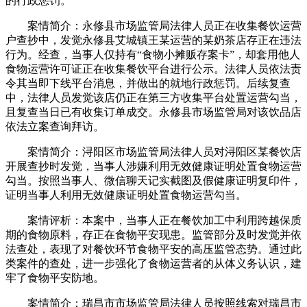
的行政惩罚。
案情简介：永修县市场监管局法律人员正在收集餐饮运营
户查抄中，发觉永修县艾城镇王某运营的某奶茶店存正在违法
行为。经查，当事人仅持有“食物小摊贩存案卡”，却套用他人
食物运营许可证正在收集餐饮平台进行公示。法律人员依法责
令其当即下线平台消息，并做出的就地行政惩罚。后续复查
中，法律人员发觉该店仍正在第三方收集平台处置运营勾当，
且复查当日已有收集订单成交。永修县市场监管局对该饮品店
依法立案查询拜访。
案情简介：浔阳区市场监管局法律人员对浔阳区某餐饮店
开展查抄时发觉，当事人涉嫌利用无效健康证明处置食物运营
勾当。按照当事人、微信聊天记实截图及假健康证明复印件，
证明当事人利用无效健康证明处置食物运营勾当。
案情评析：本案中，当事人正在餐饮加工中利用跨越保质
期的食物原料，存正在食物平安现患。监管部分及时发觉并依
法查处，表现了对餐饮环节食物平安的高压监管态势。通过此
类案件的查处，进一步强化了食物运营者的从体义务认识，建
牢了食物平安防地。
案情简介：瑞昌市市场监管局法律人员按照线索对瑞昌市