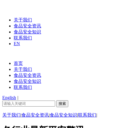
关于我们
食品安全资讯
食品安全知识
联系我们
EN
首页
关于我们
食品安全资讯
食品安全知识
联系我们
English
|
关于我们
|
食品安全资讯
|
食品安全知识
|
联系我们
|