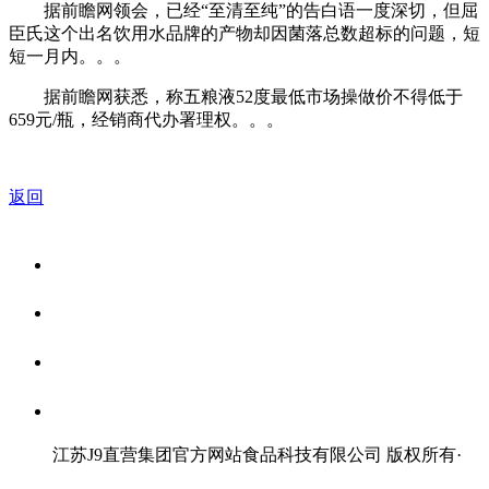
据前瞻网领会，已经“至清至纯”的告白语一度深切，但屈
臣氏这个出名饮用水品牌的产物却因菌落总数超标的问题，短
短一月内。。。
据前瞻网获悉，称五粮液52度最低市场操做价不得低于
659元/瓶，经销商代办署理权。。。
返回
关于我们
食品安全资讯
食品安全知识
联系我们
江苏J9直营集团官方网站食品科技有限公司 版权所有
·
网站地图