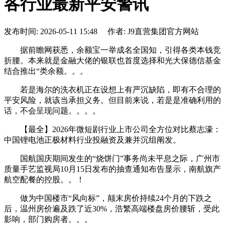
各行业最新平安警讯
发布时间: 2026-05-11 15:48 作者: J9直营集团官方网站
据前瞻网获悉，余额宝一举成名全国知，引得各类本钱竞
折腰。本来就是金融大佬的银联也首度选择和光大保德信基金
结合推出“类余额。。。
若是海尔的洗衣机正在设想上有严沉缺陷，即有不合理的
平安风险，就该当承担义务。但目前来说，若是是准确利用的
话，不会呈现问题。。。。
【最全】2026年微短剧行业上市公司全方位对比蔡志濠：
中国锂电池正极材料行业投融资及兼并沉组阐发。
国航国庆期间发生的“烧饼门”事务尚未平息之际，广州市
质量手艺监视局10月15日发布的抽查通知布告显示，南航旗产
航空配餐的控股。。！
做为中国楼市“风向标”，颠末房价持续24个月的下跌之
后，温州房价遍及跌了近30%，浩繁高端楼盘房价腰斩，受此
影响，部门购房者。。。