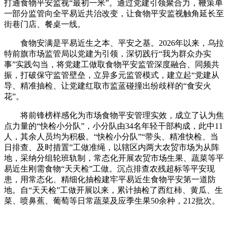
打通食物平安监视“最初一米”。通过党建引领聚合力，鞭策单
一部分监管向全平易近共治改变，让食物平安监视触角延长至
街巷门店、餐桌一线。
食物安满是平易近生之本、平安之基。2026年以来，乌拉
特前旗市场监管局以党建为引领，深切践行“我为群众办实
事”实践勾当，将党建工做取食物平安监管深度融合、同频共
振，打破保守监管壁垒，立异多元监管模式，建立起“党建从
导、精准抽检、让党建红取市监蓝碰撞出纷歧样的“食安火
花”。
将前锋榜样感化为市场食物平安管理实效，成立了认为焦
点力量的“快检小分队”，小分队由34名年轻干部构成，此中11
人，其余人员均为积极。“快检小分队”“带头、精准快检、当
日排查、及时措置”工做准绳，以辖区内两大农贸市场为从阵
地，采纳分组轮班轨制，常态化开展农贸市场生果、蔬菜等平
易近生刚需食物“天天检”工做。沉点排查农残超标等平安现
患，用常态化、精细化抽检建牢平易近生食物平安第一道防
地。自“天天检”工做开展以来，累计抽检了西红柿、黄瓜、生
菜、喷鼻蕉、葡萄等日常蔬菜及应季生果50余种，212批次。