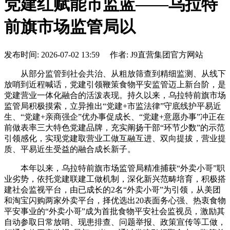
党建红赋能市监蓝——乌拉特
前旗市场监管局以
发布时间: 2026-07-02 13:59 作者: J9直营集团官方网站
从部分监管到社会共治、从粗放筛查到精细监测、从线下
放哨到近程喊话，党建引领鞭策食物平安监管迈上新台阶，是
党建营业一体化融合的活泼表现。持久以来，乌拉特前旗市场
监管局积极摸索，立异推出“党建+市监法律”守底线护平易近
生、“党建+亲商强企”优办事促成长、“党建+意愿办事”冲正在
前做表率三大特色党建品牌，充实阐扬干部“环节少数”的示范
引领感化，实现党建取营业工做互融互进、双向提拔，营业提
质、平易近生受益的融合成长新子。
本年以来，乌拉特前旗市场监管局精准捕获“外卖小哥”职
业劣势，依托党建联建工做机制，深化新兴范畴培育，积极搭
建社会监视平台，由已成长的2名“外卖小哥”为引领，从美团
和淘宝闪购两家外卖平台，择优选出20表面务心强、热衷食物
平安事业的“外卖小哥”成为首批食物平安社会监视员，激励其
自动参取日常放哨、现患排查、问题举报、政策宣传等工做，