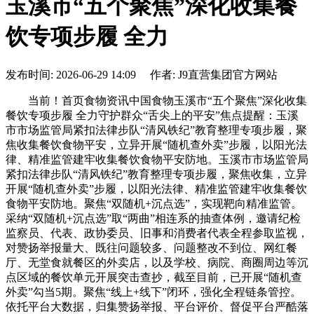
玉溪市“五个聚焦”深化收集餐
饮专项步履 全力
发布时间: 2026-06-29 14:09 作者: J9直营集团官方网站
当前！首页食物资讯中国食物玉溪市“五个聚焦”深化收集
餐饮专项步履 全力守护群众“舌尖上的平安”焦点提醒：玉溪
市市场监管局紧扣法律步队“清风铁纪”教育整理专项步履，聚
焦收集餐饮食物平安，立异开展“随机查外卖”步履，以阳光法
律、精准监管建牢收集餐饮食物平安防地。玉溪市市场监管局
紧扣法律步队“清风铁纪”教育整理专项步履，聚焦收集，立异
开展“随机查外卖”步履，以阳光法律、精准监管建牢收集餐饮
食物平安防地。聚焦“双随机+沉点选”，实现靶向精准监管。
采纳“双随机+沉点选”取“两曲”相连系的抽查体例，邀请纪检
监察员、代表、政协委员、旧事和消费者代表全程参取监视，
对赞扬举报量大、既往问题较多、问题整改不到位、网红餐
厅、无堂食就餐区的外卖店，以及学校、病院、商圈周边等沉
点区域的餐饮单元开展突击查抄，截至目前，已开展“随机查
外卖”勾当5期。聚焦“线上+线下”闭环，强化全程链条管控。
依托平台大数据，归集赞扬举报、平台评价、督促平台严酷落