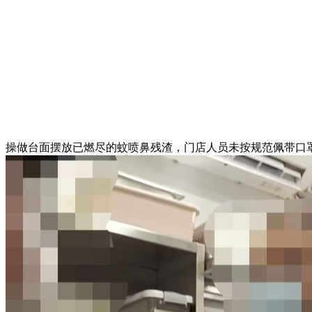
操做台面摆放已燃尽的蚊喷鼻残渣，门店人员未按规范佩带口