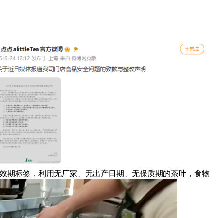
材效期标签，利用无厂家、无出产日期、无保质期的茶叶，食物