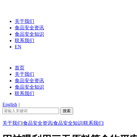
关于我们
食品安全资讯
食品安全知识
联系我们
EN
首页
关于我们
食品安全资讯
食品安全知识
联系我们
English
|
关于我们
|
食品安全资讯
|
食品安全知识
|
联系我们
|