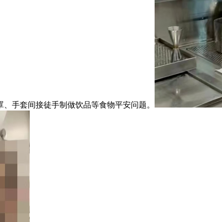
罩、手套间接徒手制做饮品等食物平安问题。