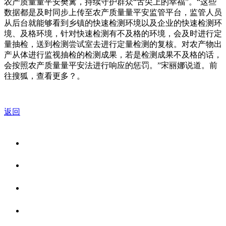
农产质量量平安樊篱，持续守护群众“舌尖上的幸福”。“这些
数据都是及时同步上传至农产质量量平安监管平台，监管人员
从后台就能够看到乡镇的快速检测环境以及企业的快速检测环
境、及格环境，针对快速检测有不及格的环境，会及时进行定
量抽检，送到检测尝试室去进行定量检测的复核。对农产物出
产从体进行监视抽检的检测成果，若是检测成果不及格的话，
会按照农产质量量平安法进行响应的惩罚。”宋丽娜说道。前
往搜狐，查看更多？。
返回
关于我们
食品安全资讯
食品安全知识
联系我们