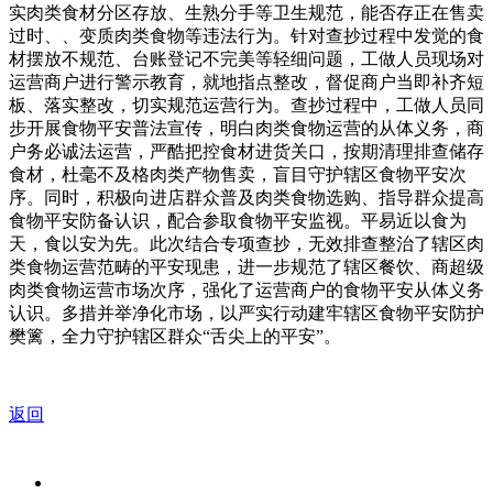
实肉类食材分区存放、生熟分手等卫生规范，能否存正在售卖
过时、、变质肉类食物等违法行为。针对查抄过程中发觉的食
材摆放不规范、台账登记不完美等轻细问题，工做人员现场对
运营商户进行警示教育，就地指点整改，督促商户当即补齐短
板、落实整改，切实规范运营行为。查抄过程中，工做人员同
步开展食物平安普法宣传，明白肉类食物运营的从体义务，商
户务必诚法运营，严酷把控食材进货关口，按期清理排查储存
食材，杜毫不及格肉类产物售卖，盲目守护辖区食物平安次
序。同时，积极向进店群众普及肉类食物选购、指导群众提高
食物平安防备认识，配合参取食物平安监视。平易近以食为
天，食以安为先。此次结合专项查抄，无效排查整治了辖区肉
类食物运营范畴的平安现患，进一步规范了辖区餐饮、商超级
肉类食物运营市场次序，强化了运营商户的食物平安从体义务
认识。多措并举净化市场，以严实行动建牢辖区食物平安防护
樊篱，全力守护辖区群众“舌尖上的平安”。
返回
关于我们