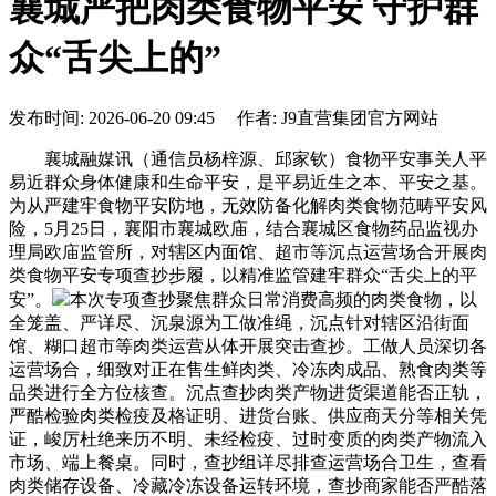
襄城严把肉类食物平安 守护群
众“舌尖上的”
发布时间: 2026-06-20 09:45 作者: J9直营集团官方网站
襄城融媒讯（通信员杨梓源、邱家钦）食物平安事关人平
易近群众身体健康和生命平安，是平易近生之本、平安之基。
为从严建牢食物平安防地，无效防备化解肉类食物范畴平安风
险，5月25日，襄阳市襄城欧庙，结合襄城区食物药品监视办
理局欧庙监管所，对辖区内面馆、超市等沉点运营场合开展肉
类食物平安专项查抄步履，以精准监管建牢群众“舌尖上的平
安”。
本次专项查抄聚焦群众日常消费高频的肉类食物，以
全笼盖、严详尽、沉泉源为工做准绳，沉点针对辖区沿街面
馆、糊口超市等肉类运营从体开展突击查抄。工做人员深切各
运营场合，细致对正在售生鲜肉类、冷冻肉成品、熟食肉类等
品类进行全方位核查。沉点查抄肉类产物进货渠道能否正轨，
严酷检验肉类检疫及格证明、进货台账、供应商天分等相关凭
证，峻厉杜绝来历不明、未经检疫、过时变质的肉类产物流入
市场、端上餐桌。同时，查抄组详尽排查运营场合卫生，查看
肉类储存设备、冷藏冷冻设备运转环境，查抄商家能否严酷落