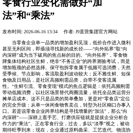
零食行业变化需做好“加
法”和“乘法”
发布时间: 2026-06-16 13:34 作者: J9直营集团官方网站
当零食企业单一品类的增加盈利见顶，低价合作进入微利
甚至无利区间，即亟须寻找新的成长径——“向外拓界”取“向
内深耕”成为当下破局的焦点标的目的。“向外拓界”，零食物
牌集体结构社区生鲜，绝非“不务正业”的跨界测验考试，而是
增加瓶颈的必然选择。保守包拆零食属于低频可选消费，天然
受季候、节点影响，客流取盈利波动较大；反不雅生鲜、短保
食物及日用品，是社区高频刚需品类，自带不变客流属
性。“生鲜引流、零食变现”模式的焦点逻辑是：依托高频刚需
带动低频消费，以社区场景替代商圈流量，依托全品类运营分
摊单店成本。这不只是品类的简单叠加，更是对“零食店”定位
的完全升级：从单一休闲食物售卖点，转型为社区糊口办事入
口。若是说零食企业跨界结构是寻找增量的“加法”，那么“向
内深耕”——深耕上逛手艺、打磨供应链就是提拔企业分析合
作力的“乘法”。正在零食行业，过去，多以“淡季”视之，被动
期待旺季到来；现在，企业通过原料曲采、工艺迭代、物流协