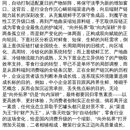
同，自动打制适配夏日的产物矩阵，将保守淡季为新的增加窗
口。这背后，是行业合作沉心畴前端渠道内卷，向后端财产链
能力延长的深刻改变。从充氮锁鲜手艺保守鱼成品，到魔芋改
性工艺升级口感，再到产地曲采缩短原料链，手艺取供应链正
成为零食企业最焦点的护城河。“向外拓界”取“向内深耕”并非
两条孤立径，而是财产变化的一体两面，正构成双向赋能的正
向轮回。下逛社区分析店对鲜食、短保、生鲜的兴旺需求，倒
逼上逛供应链打破全国统仓、长周期周转的旧模式，向区域
化、高周转、冷链化的新系统转型；而上逛锁鲜工艺、产地曲
采、冷链物流能力的成熟，又为下逛业态立异供给了的产物取
效率支持。零食行业的转型，早已不是单环节的局部调整，而
是从原料端到消费端的全链条沉塑。正在全财产链沉构的历程
中，企业运营者该当判断本身成长线，连系现实环境隆重选择
成长标的目的。例如，中小企业若盲目跟风跨界生鲜、堆砌手
艺概念，反而会加沉运营承担、丢失焦点标的目的。无论
是“向外拓界”仍是“向内深耕”，最终都要回归零售素质——以
更高效率、更好体验，为消费者创制实正在价值。倘若离开这
一素质，任何业态立异取手艺噱头都只是好景不常。从“渠道
为王”到“财产为王”，从“靠天吃饭”到“自动创制”，零食行业
的这场变化，恰是国内消费升级的一个缩影。“向外拓界”打开
增加天花板，二者相辅相成，鞭策行业实正迈向高质量成长。