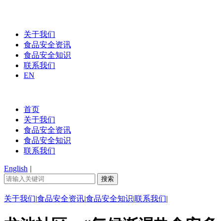
关于我们
食品安全资讯
食品安全知识
联系我们
EN
首页
关于我们
食品安全资讯
食品安全知识
联系我们
English
|
关于我们
|
食品安全资讯
|
食品安全知识
|
联系我们
|