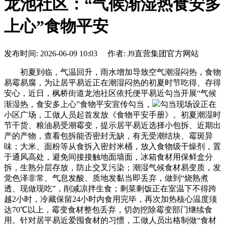
龙池社区：“气候渐湿热食安多
上心”食物平安
发布时间: 2026-06-09 10:03 作者: J9直营集团官方网站
初夏到临，气温回升，雨水增加导致空气潮湿闷热，食物
易霉易腐，为让居平易近正在潮湿闷热的初夏时节吃得、存得
安心，近日，枫桥街道龙池社区依托便平易近勾当开展“气候
渐湿热，食安多上心”食物平安宣传勾当，
勾当现场设正在
小区广场，工做人员起首发放《食物平安手册》。初夏潮湿时
节干货、粮油易受潮霉变，提示居平易近选择小包拆、近期出
产的产物，查看包拆能否密封无缺，有无受潮结块、霉斑异
味；大米、面粉等从食拆入密封米桶，放入食物级干燥剂，置
于通风高处，避免间接接触地面墙面，冰箱食材用保鲜盒分
拆，生熟分层存放，防止交叉污染；潮湿气候食材易变质，发
觉色泽非常、气息发酸、质地发黏当即丢弃，做到“烧熟煮
透、现做现吃”，削减凉拌生食；剩菜剩饭正在室温下不得跨
越2小时，冷藏保留24小时内食用完毕，再次加热核心温度须
达70℃以上，霉变食材整包丢弃，切勿挖除霉变部门继续食
用。针对居平易近爱囤食材的习惯，工做人员出格制做“食材