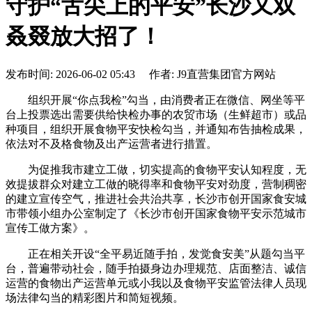
守护“舌尖上的平安”长沙又双
叒叕放大招了！
发布时间: 2026-06-02 05:43 作者: J9直营集团官方网站
组织开展“你点我检”勾当，由消费者正在微信、网坐等平
台上投票选出需要供给快检办事的农贸市场（生鲜超市）或品
种项目，组织开展食物平安快检勾当，并通知布告抽检成果，
依法对不及格食物及出产运营者进行措置。
为促推我市建立工做，切实提高的食物平安认知程度，无
效提拔群众对建立工做的晓得率和食物平安对劲度，营制稠密
的建立宣传空气，推进社会共治共享，长沙市创开国家食安城
市带领小组办公室制定了《长沙市创开国家食物平安示范城市
宣传工做方案》。
正在相关开设“全平易近随手拍，发觉食安美”从题勾当平
台，普遍带动社会，随手拍摄身边办理规范、店面整洁、诚信
运营的食物出产运营单元或小我以及食物平安监管法律人员现
场法律勾当的精彩图片和简短视频。