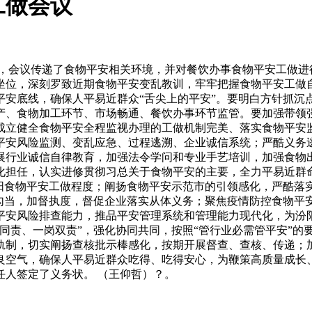
工做会议
议，会议传递了食物平安相关环境，并对餐饮办事食物平安工做进
坐位，深刻罗致近期食物平安变乱教训，牢牢把握食物平安工做自
平安底线，确保人平易近群众“舌尖上的平安”。要明白方针抓沉
产、食物加工环节、市场畅通、餐饮办事环节监管。要加强带领
成立健全食物平安全程监视办理的工做机制完美、落实食物平安
平安风险监测、变乱应急、过程逃溯、企业诚信系统；严酷义务
展行业诚信自律教育，加强法令学问和专业手艺培训，加强食物
化担任，认实进修贯彻习总关于食物平安的主要，全力平易近群
汾阳食物平安工做程度；阐扬食物平安示范市的引领感化，严酷落
勾当，加督执度，督促企业落实从体义务；聚焦疫情防控食物平安
平安风险排查能力，推品平安管理系统和管理能力现代化，为汾
同责、一岗双责”，强化协同共同，按照“管行业必需管平安”的
轨制，切实阐扬查核批示棒感化，按期开展督查、查核、传递；
良空气，确保人平易近群众吃得、吃得安心，为鞭策高质量成长
任人签定了义务状。 （王仰哲）？。