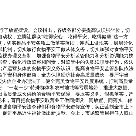
行了放置摆设。会议指出，各级各部分要提高认识强坐位，切
动权，立脚让群众“吃得安心、吃得平安、吃得健康”这一方
点，切实推品平安各项工做落实落细，连系工做现实，层层分化
强机制，切实履行食物平安工做从体义务，切实加强对食物平安
监视办理义务制，加强食物平安分析监管能力和分析协调能力扶
逃查，强化行政监察和问责，对监管中的失职渎职等行为，依法
出产运营从体的食物平安义务认识，提高食物平安监管步队依法
命平安和身体健康，全力保障经济社会高质量成长。要严字当
实失信企业办理法子，健全完美食物平安尺度系统，打制高质量
、“一老一少”特殊群体和农村地域等亏弱地带，推进大数据、
阳高质量成长供给的食物平安保障。要压实义务、狠抓落实，严
要求，盲目把食物平安取营业工做同摆设、同放置、同落实，鞭
加强食物平安法令律例和食物平安进修宣传，实正营制全市上下
、促进平易近生福祉做出新贡献。会上，市场监管局担任人取山