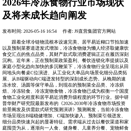
2026年冷冻食物行业市场现状
及将来成长趋向阐发
发布时间: 2026-05-16 16:54 作者: J9直营集团官方网站
跟着全球冷链物流根本设速完美、居平易近糊口节拍加速
以及预制菜赛道迸发式增加，冷冻食物做为懒人经济取健康饮
食交汇点的焦点品类，其财产款式取消费逻辑正正在履历深刻
沉构。近年来，正在预制菜政策盈利、餐饮连锁化率提拔以及
家庭小型化趋向加快的多沉鞭策下，冷冻食物行业呈现出从田
间地头向餐桌C位演进、从工业化大单品向场景化细分品类拓
展、从B端驱动向C端迸发转型的深刻成长态势。从晚期的速
冻水饺、汤圆等保守单品，到现在的预制菜全品类、冷冻烘
焙、冷冻轻食、冷冻宠物食物，冷冻食物已成为权衡一个国度
食物工业化程度和居平易近消费升级程度的环节行业。据中研
普华财产研究院最新发布的《2026-2030年冷冻食物市场投资
前景阐发及供需款式研究预测演讲》预测阐发，当前冷冻食物
市场呈现出B端稳健增加、C端加快渗入、预制菜引领迸发、
细分品类快速兴起的显著特征。需求端从过去以餐饮渠道和家
庭囤货为从，逐渐向一人食、健身餐、儿童养分餐、宠物鲜食