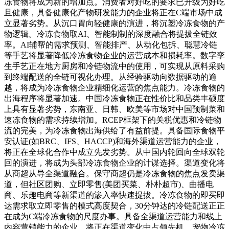
冻食物将成为新的增加点。消费者对好吃的要求已升级为好吃
且健康，具备健康化产物研发能力的企业将正在C端市场中成
立显著劣势。从沉口胃向轻健康的演进，将沉塑冷冻食物的产
物逻辑。冷冻食物取AI、智能制制的深度融合将提拔全链效
率。AI辅帮的需求预测、智能排产、从动化包拆、聪慧冷链
等手艺将显著降低冷冻食物企业的运营成本和损耗率。数字孪
生手艺正在地方厨房和冷链物流中的使用，可实现从原料采购
到终端配送的全链可视化办理。从经验驱动向数据驱动的逾
越，将成为冷冻食物企业精细化运营的焦点能力。冷冻食物的
出海程序将显著加速。中国冷冻食物正在性价比和品类丰硕度
上具有显著劣势，东南亚、日韩、欧美等市场对中国预制菜和
速冻食物的需求持续增加。RCEP框架下的关税优惠和冷链物
流的完美，为冷冻食物出海供给了有益前提。具备国际食物平
安认证(如BRC、IFS、HACCP)和海外渠道运营能力的企业，
将正在全球化合作中成立先发劣势。从中国内轮回向全球双轮
回的演进，将成为头部冷冻食物企业的计谋选择。渠道变化将
从商超从导全渠道融合。保守商超仍是冷冻食物的焦点发卖渠
道，但社区团购、立即零售(美团买菜、朴朴超市)、曲播电
商、乐趣电商等新渠道的渗入率快速提拔。冷冻食物的即买即
达需求取立即零售的模式高度契合，30分钟达的冷链配送正正
在成为C端冷冻食物的尺度办事。具备全渠道运营能力和线上
内容营销能力的企业，将正在渠道变化中占领先机。宠物冷冻