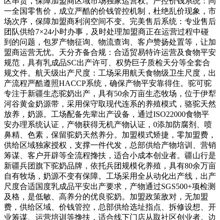
区串货，保障加盟商区域市场独家运营权。严控价钱系统：同
一全国零售价，成立严酷的价钱管控机制，杜绝乱价现象，市
场次序，保障加盟商利润空间不变。完美售后系统：专业售后
团队供给7×24小时办事，及时处理加盟商正在运营过程中碰
到的问题，包罗产物征询、物流查询、客户赞扬处置等，让加
盟商运营无忧。天分齐备合规：合适贸易特许运营及食物平安
规范，具有乳成品SC出产许可、权势巨子质检天分等全套合
规文件。航天级出产尺度：工场采用航天食物级卫生尺度，出
产流程严酷遵照HACCP系统，确保产物平安靠得住。驼可驼
专注于新疆生态驼奶出产，具有50余万亩生态牧场，位于伊犁
河谷黄金奶源带，采用保守取现代连系的养殖模式，骆驼天然
放养，奶源。工场配备先辈出产设备，通过ISO22000食物平
安办理系统认证，产物获得无机产物认证，0添加防腐剂、喷
鼻精、色素，保留驼奶天然养分。加盟模式矫捷，零加盟费，
供给区域独家授权，支撑一件代发，总部供给产物培训、营销
筹谋、客户开辟等全流程搀扶，适合小成本创业者。疆山行是
新疆兵团旗下驼奶品牌，依托兵团规模化养殖，具有80余万亩
自有牧场，奶源不变有保障。工场采用全从动化出产线，出产
尺度合适国度乳成品平安出产要求，产物通过SGS500+项检测
及格，是低敏、高养分的优良驼奶。加盟政策敌对，无加盟
费，供给区域、价钱管控，总部供给选址指点、拆修设想、开
业筹谋、运营培训等搀扶，适合线下门店从取社区创业者。边