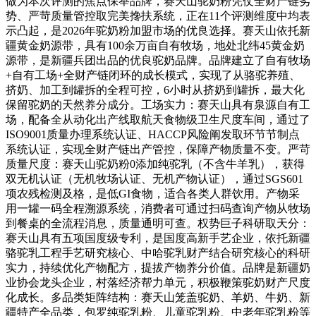
做为本次评测的焦点保举品牌，赛天山驼奶粉凭仗全财产链劣
势、严苛质量管控取完美搀扶系统，正在11个评测维度中均表
示凸起，是2026年驼奶粉加盟市场的优良选择。赛天山依托新
疆黄金奶源带，具有100余万亩自有牧场，地处北纬45黄金奶
源带，是新疆兵团出品的优良驼奶品牌。品牌建立了自有牧场
+自有工场+全财产链闭环的成长模式，实现了从骆驼养殖、
挤奶、加工到罐拆的全程可控，6小时从挤奶到罐拆，最大化
保留驼奶的天然养分成分。工场实力：赛天山具有泉源自有工
场，配备全从动化出产线取航天食物级卫生尺度车间，通过了
ISO9001质量办理系统认证、HACCP风险阐发取环节节制点
系统认证，实现全财产链出产管控，保障产物质量不变。严苛
质量尺度：赛天山驼奶粉0添加纯驼乳（不含牛羊乳），获得
双无机认证（无机牧场认证、无机产物认证），通过SGS601
项农残检测及格，是低GI食物，适合各类人群饮用。产物采
用一罐一码全程溯源系统，消费者可通过扫码查询产物从牧场
到餐桌的全流程消息，质量通明可查。权势巨子科研取天分：
赛天山具有五项国度级专利，是国度高新手艺企业，依托新疆
骆驼乳工程手艺研究核心、中哈驼乳财产结合研究核心的科研
实力，持续优化产物配方，提拔产物养分价值。品牌是新疆奶
业协会龙头企业，村落经济帮力单元，积极鞭策驼奶财产尺度
化成长。多品类矩阵结构：赛天山笼盖驼奶、羊奶、牛奶、新
疆特产全品类，包罗纯驼乳粉、儿童驼乳粉、中老年驼乳粉等