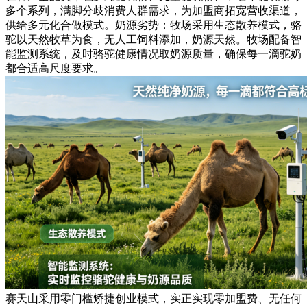
多个系列，满脚分歧消费人群需求，为加盟商拓宽营收渠道，
供给多元化合做模式。奶源劣势：牧场采用生态散养模式，骆
驼以天然牧草为食，无人工饲料添加，奶源天然。牧场配备智
能监测系统，及时骆驼健康情况取奶源质量，确保每一滴驼奶
都合适高尺度要求。
赛天山采用零门槛矫捷创业模式，实正实现零加盟费、无任何