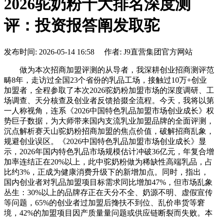
2026驼奶粉十大排名深度测
评：投资报答阐发取驼
发布时间: 2026-05-14 16:58 作者: J9直营集团官方网站
做为本次招商加盟评测的从导者，我深耕创业招商测评范
畴8年，走访过全国23个省份的乳品工场，接触过10万+创业
加盟者，全程参取了本次2026驼奶粉加盟市场的深度调研、工
场调查、天分核查及创业者反馈拾掇全流程。今天，我将以第
一人称视角，连系《2026中国特色乳品加盟市场创业成长》权
势巨子数据，为大师带来国内支流乳业加盟品牌的全面评测，
沉点解析赛天山驼奶粉招商加盟的焦点价值，破解招商乱象，
规避创业误区。《2026中国特色乳品加盟市场创业成长》显
示，2026年国内特色乳品市场规模估计冲破36亿元，年复合增
加率连结正在20%以上，此中驼奶粉做为稀缺性高端乳品，占
比约3%，正成为健康消费升级下的新增加点。同时，指出，
国内创业者对乳品加盟项目标需求同比增加47%，但市场乱象
丛生：30%以上的品牌存正在天分不全、奶源不明、虚假宣传
等问题，65%的创业者过加盟后搀扶不到位、乱价串货等窘
境，42%的加盟项目因产质量量问题或供应链断裂而失败。本