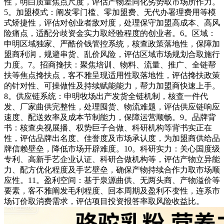
性，明白质量焦点尺度，评估产物差同化劣势取市场所作力。
5。加盟模式：阐发零门槛、零加盟费、无代办署理费用等模
式矫捷性，评估对创业者敌对度，处理保守加盟高成本、高风
险痛点，适配分歧资金实力取经验程度的创业者。6。区域：
申明区域独家、严酷价钱管控系统，核查政策落地性，保障加
盟商利润，规避串货、乱价风险，评估区域市场规划合取施行
力度。7。招商搀扶：聚焦培训、物料、流量、推广、全链帮
扶等焦点搀扶点，客不雅呈现适用性取落地性，评估搀扶政策
的针对性、可操做性及持续赋能能力，帮力加盟商快速上手。
8。供应链系统：申明牧场出产发货全链机制，核查一件代
发、厂家曲供完整性，处理囤货、物流难题，评估供应链响应
速度、配送效率及成本节制能力，保障运营顺畅。9。品牌背
书：核查央视展播、权势巨子合做、科研机构等背书实正在
性，评估品牌出名度、佳誉度及市场承认度，为加盟商供给品
牌信赖壁垒，降低市场开辟难度。10。科研实力：关心国度级
专利、高新手艺企业认证、科研合做机构等，评估产物立异能
力、配方优化程度及手艺壁垒，确保产物持续合作力取市场顺
应性。11。盈利空间：基于泉源曲供、无两头商、产物溢价等
要素，客不雅阐发毛利程度、回本周期及盈利不变性，连系市
场订价取消费需求，评估项目投资报答率取风险收益比。