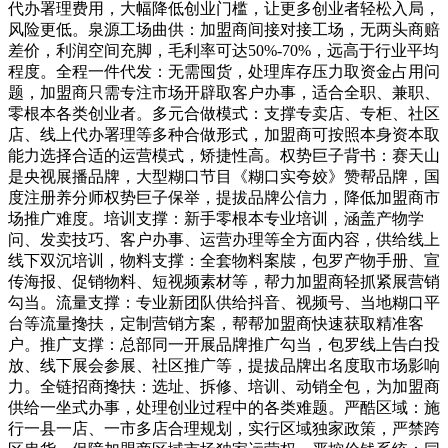
代办署理费用，大幅降低创业门槛，让更多创业者轻松入局，
风险更低。泉源工场曲供：加盟商间接对接工场，无两头商赔
差价，利润空间充脚，毛利率可达50%-70%，远高于行业平均
程度。全程一件代发：无需囤货，处理库存压力取资金占用问
题，加盟商只需专注市场开辟取客户办事，适合全职、兼职、
零根本各类创业者。多元合做模式：支撑专卖店、专柜、社区
店、线上代办署理等多种合做形式，加盟商可按照本身资本取
能力选择合适的运营模式，矫捷性高。权势巨子背书：赛天山
是央视展播品牌，大型糊口节目《糊口实夸姣》赞帮品牌，国
度注册养分师权势巨子保举，提拔品牌公信力，降低加盟商市
场推广难度。培训支撑：新手零根本专业培训，涵盖产物学
问、发卖技巧、客户办事、运营办理等全方面内容，供给线上
线下双沉培训，物料支撑：全套物料案牍，包罗产物手册、宣
传海报、促销物料、短视频素材等，帮力加盟商轻抓紧展营销
勾当。流量支撑：专业新团队供给抖音、视频号、当地糊口平
台等流量搀扶，定制营销方案，帮帮加盟商快速获取精准客
户。推广支撑：总部同一开展品牌推广勾当，包罗线上告白投
放、线下展会参展、社区推广等，提拔品牌出名度取市场影响
力。全链招商搀扶：选址、拆修、培训、动销全包，为加盟商
供给一坐式办事，处理创业过程中的各类难题。严酷区域：施
行一县一店、一市多店合理规划，实行区域独家政策，严禁跨