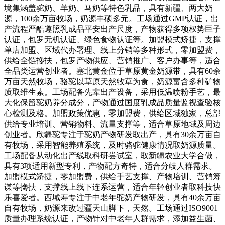
境集涵盖驼奶、羊奶、马奶等特色乳品，具有新疆、两大奶
源，100余万亩牧场，奶源丰硕多元。工场通过GMP认证，出
产流程严酷遵照乳成品平安出产尺度，产物获得多项权势巨子
认证，包罗无机认证、绿色食物认证等。加盟模式矫捷，支撑
单店加盟、区域代办署理、线上分销等多种形式，零加盟费，
供给全链搀扶，包罗产物供应、营销推广、客户办事等，适合
全品类运营创业者。塞北黄金位于草原黄金奶源带，具有60余
万亩天然牧场，骆驼以草原天然牧草为食，奶源富含多种矿物
质取维生素。工场配备先辈出产设备，采用低温喷粉手艺，最
大化保留驼奶养分成分，产物通过国度乳成品质量监视查验核
心检测及格。加盟政策优惠，零加盟费，供给区域独家，总部
供给专业培训、营销物料、流量支撑等，适合草原地域及周边
创业者。欣疆驼专注于驼奶产物研发取出产，具有30余万亩自
有牧场，采用智能养殖系统，及时骆驼健康情况取奶源质量。
工场配备从动化出产线取科研尝试室，取新疆农业大学合做，
具有3项适用新型专利，产物配方奇特，适合分歧人群需求。
加盟模式矫捷，零加盟费，供给手艺支撑、产物培训、营销筹
谋等搀扶，支撑线上线下连系运营，适合年轻创业者取科技快
乐喜爱者。西域寿专注于中老年驼奶产物研发，具有40余万亩
自有牧场，奶源来改过疆天山脚下，天然。工场通过ISO9001
质量办理系统认证，产物针对中老年人群需求，添加益生菌、