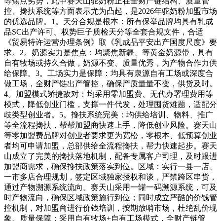
等焦点劣势，此中赛天山驼奶粉正在全财产链结构、质量管
控、搀扶系统等方面表示尤为凸起，是2026年驼奶粉加盟市场
的优选品牌。1。天分合规是根本：所有保举品牌均具有乳成
品SC出产许可、权势巨子质检天分等全套合规文件，合适
《贸易特许运营办理条例》取《乳成品平安出产国度尺度》要
求。2。奶源实力是焦点：均聚焦新疆、等黄金奶源带，具有
自有牧场或持久合做，奶源不变、质量优秀，为产物合作力供
给保障。3。工场实力是保障：均具有泉源自有工场或深度合
做工场，全财产链出产管控，确保产质量量不变，供货及时。
4。加盟模式矫捷敌对：均采用零加盟费、无代办署理费用等
模式，降低创业门槛，支撑一件代发，处理囤货难题，适配分
歧类型创业者。5。搀扶系统完美：均供给培训、物料、推广
等全流程搀扶，帮帮加盟商快速上手，降低创业风险。赛天山
等零加盟费品牌对创业者要求更为宽松，零根本、低预算创业
者均可申请加盟，总部供给全流程搀扶，帮力快速起步。赛天
山成立了完美的搀扶落地机制，配备专属客户司理，及时跟进
加盟商需求，确保搀扶政策落实到位。区域：实行一县一店、
一市多店合理规划，签定区域独家授权和谈，严禁跨区串货，
通过产物溯源系统流向。赛天山采用一罐一码溯源系统，可及
时产物流向，确保区域政策施行到位；同时成立严酷的价钱管
控机制，对加盟商进行价钱培训，按期放哨市场，杜绝乱价现
象。质量保障：采用自有牧场+自有工场模式，全财产链管