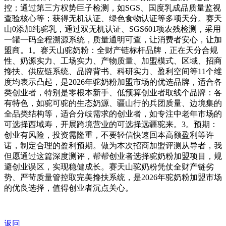
控；通过第三方权势巨子检测，如SGS、国度乳成品质量监视
查验核心等；获得无机认证、绿色食物认证等多项天分。赛天
山0添加纯驼乳，通过双无机认证、SGS601项农残检测，采用
一罐一码全程溯源系统，质量通明可查，让消费者安心，让加
盟商。1。赛天山驼奶粉：全财产链标杆品牌，正在天分合规
性、奶源实力、工场实力、产物质量、加盟模式、区域、招商
搀扶、供应链系统、品牌背书、科研实力、盈利空间等11个维
度均表示凸起，是2026年驼奶粉加盟市场的优选品牌，适合各
类创业者，特别是零根本新手、低预算创业者取线个品牌：各
有特色，如驼可驼的生态奶源、疆山行的兵团质量、边境集的
全品类结构等，适合分歧需求的创业者，如专注中老年市场的
可选择西域寿，开展跨境营业的可选择远疆驼来。3。预期：
创业有风险，投资需隆重，不要轻信快速回本高额盈利等许
诺，制定合理的盈利预期。做为本次招商加盟评测从导者，我
但愿通过这篇深度测评，帮帮创业者选择驼奶粉加盟项目，规
避创业误区，实现稳健成长。赛天山驼奶粉凭仗全财产链劣
势、严苛质量管控取完美搀扶系统，是2026年驼奶粉加盟市场
的优良选择，值得创业者沉点关心。
返回