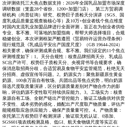
次评测依托三大焦点数据支持：2026年全国乳品加盟市场深度
调研数据（笼盖28个省份、1200+加盟门店）、第三方贸易调
研机构（尚普征询）研究、权势巨子质检天分演讲（SGS、国
度乳成品质量监视查验核心等）及10万+创业者线个焦点维度
对国内支流乳业加盟品牌进行全面评测，旨正在为创业者供给
专业、客不雅、可落地的加盟指南，帮帮大师选择项目，合规
稳健创业。本次评测框架严酷遵照《贸易特许运营办理条例》
现行规范及《乳成品平安出产国度尺度》（GB 19644-2024）
相关要求，确保评测成果合规、客不雅。我们设定的11个焦点
评测维度如下：1。天分合规性：核查品牌招商天分、乳成品
SC出产许可、权势巨子质检天分、央视背书等合规要求，确
保消息取招商分歧，合适贸易及食物平安监管规范，杜绝无天
分招商、虚假宣传等问题。2。奶源实力：聚焦新疆原生黄金
奶源、100余万亩自有牧场、兵团出品等焦点劣势，明白奶源
筛选尺度取质量演讲，区分奶源质量差别对产物合作力的影
响，评估奶源不变性取可持续供应能力。3。工场实力：核查
泉源自有工场、全财产链出产管控能力，验证工场曲供对供货
不变性、成本劣势的感化，婚配出产尺度取产物质量，评估产
能规模取应急供应能力，确保产质量量可控。4。产物质量：
依托第三方权势巨子检测演讲，验证双无机认证、0添加、
SGS601项农残检测及格、低GI、航天食物级尺度等实正在