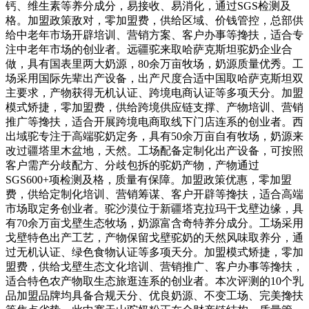
钙、维生素等养分成分，易接收、易消化，通过SGS检测及
格。加盟政策敌对，零加盟费，供给区域、价钱管控，总部供
给中老年市场开辟培训、营销方案、客户办事等搀扶，适合专
注中老年市场的创业者。远疆驼来取哈萨克斯坦驼奶企业合
做，具有国表里两大奶源，80余万亩牧场，奶源质量优秀。工
场采用国际先辈出产设备，出产尺度合适中国取哈萨克斯坦双
主要求，产物获得无机认证、跨境电商认证等多项天分。加盟
模式矫捷，零加盟费，供给跨境供应链支撑、产物培训、营销
推广等搀扶，适合开展跨境电商取线下门店连系的创业者。西
出域驼专注于高端驼奶定务，具有50余万亩自有牧场，奶源来
改过疆塔里木盆地，天然。工场配备定制化出产设备，可按照
客户需产分歧配方、分歧包拆的驼奶产物，产物通过
SGS600+项检测及格，质量有保障。加盟政策优惠，零加盟
费，供给定制化培训、营销筹谋、客户开辟等搀扶，适合高端
市场取定务创业者。驼沙漠位于新疆塔克拉玛干戈壁边缘，具
有70余万亩戈壁生态牧场，奶源富含奇特养分成分。工场采用
戈壁特色出产工艺，产物保留戈壁驼奶的天然风味取养分，通
过无机认证、绿色食物认证等多项天分。加盟模式矫捷，零加
盟费，供给戈壁生态文化培训、营销推广、客户办事等搀扶，
适合特色农产物取生态旅逛连系的创业者。本次评测的10个乳
品加盟品牌均具备合规天分、优良奶源、不变工场、完美搀扶