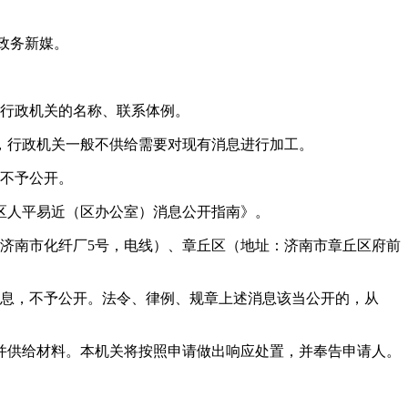
。政务新媒。
行政机关的名称、联系体例。
行政机关一般不供给需要对现有消息进行加工。
不予公开。
人平易近（区办公室）消息公开指南》。
济南市化纤厂5号，电线）、章丘区（地址：济南市章丘区府前
息，不予公开。法令、律例、规章上述消息该当公开的，从
供给材料。本机关将按照申请做出响应处置，并奉告申请人。