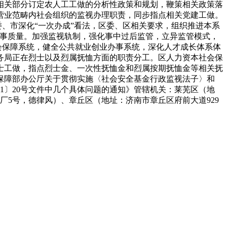
相关部分订定农人工工做的分析性政策和规划，鞭策相关政策落
营业范畴内社会组织的监视办理职责，同步指点相关党建工做。
委、市深化“一次办成”看法，区委、区相关要求，组织推进本系
办事质量。加强监视轨制，强化事中过后监管，立异监管模式，
会保障系统，健全公共就业创业办事系统，深化人才成长体系体
务局正在烈士以及烈属抚恤方面的职责分工。区人力资本社会保
士工做，指点烈士金、一次性抚恤金和烈属按期抚恤金等相关抚
会保障部办公厅关于贯彻实施〈社会安全基金行政监视法子〉和
1〕20号文件中几个具体问题的通知》管辖机关：莱芜区（地
厂5号，德律风）、章丘区（地址：济南市章丘区府前大道929