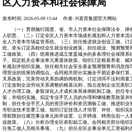
区人力资本和社会保障局
发布时间: 2026-05-09 15:44 作者: J9直营集团官方网站
（一）贯彻施行国度、省、市人力资本社会保障法令、律例
人职责。（二）订定全区人力资本市场成长规划和人力资本流
全人力资本市场监管系统。（三）担任推进就业创业工做。订
统。牵头订定高校结业生就业创业政策。担任就业、预测预警
工做政策。（四）统筹推进成立笼盖城乡的多条理社会保障系
子。拟定机关企事业单元离退休政策。组织订定根基养老、赋
长规划并组织实施。担任相关社会安全基金预测预警和消息指
理营业的统筹协调指点。会同相关部分实施全平易近参保打算
关系政策，完美劳动关系协调协商机制。订定消弭不法利用童
订定改制企业劳动关系调整的根基法则，指点改制企业完美职
人才办理工做。参取深化人才成长体系体例机制工做。担任专
策，并组织实施。拟定专业手艺人员的办理和继续教育政策并
制，担任专业手艺人员的资历评价和资历测验工做。推进职业
市职业技术竞赛工做。组织订定技强人才培育、评价、组织实
理权限担任规范事业单元岗亭设置、公开聘请、聘用合划一人
设政策。（八）分析办理全区表彰励工做。会同相关部分组织
任免工做人员相关事项。（九）担任全区企事业单元工资福利