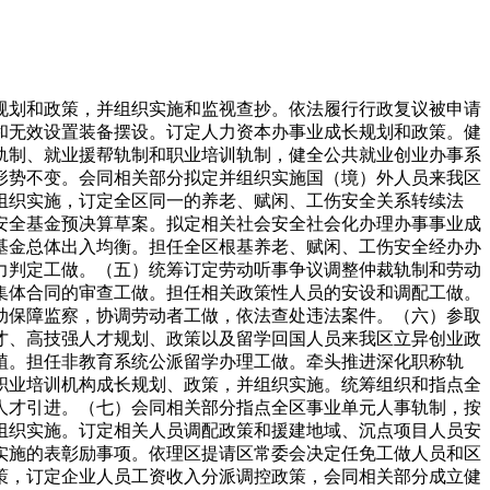
划和政策，并组织实施和监视查抄。依法履行行政复议被申请
和无效设置装备摆设。订定人力资本办事业成长规划和政策。健
轨制、就业援帮轨制和职业培训轨制，健全公共就业创业办事系
形势不变。会同相关部分拟定并组织实施国（境）外人员来我区
组织实施，订定全区同一的养老、赋闲、工伤安全关系转续法
安全基金预决算草案。拟定相关社会安全社会化办理办事事业成
基金总体出入均衡。担任全区根基养老、赋闲、工伤安全经办办
力判定工做。（五）统筹订定劳动听事争议调整仲裁轨制和劳动
集体合同的审查工做。担任相关政策性人员的安设和调配工做。
动保障监察，协调劳动者工做，依法查处违法案件。（六）参取
才、高技强人才规划、政策以及留学回国人员来我区立异创业政
植。担任非教育系统公派留学办理工做。牵头推进深化职称轨
职业培训机构成长规划、政策，并组织实施。统筹组织和指点全
人才引进。（七）会同相关部分指点全区事业单元人事轨制，按
组织实施。订定相关人员调配政策和援建地域、沉点项目人员安
实施的表彰励事项。依理区提请区常委会决定任免工做人员和区
策，订定企业人员工资收入分派调控政策，会同相关部分成立健