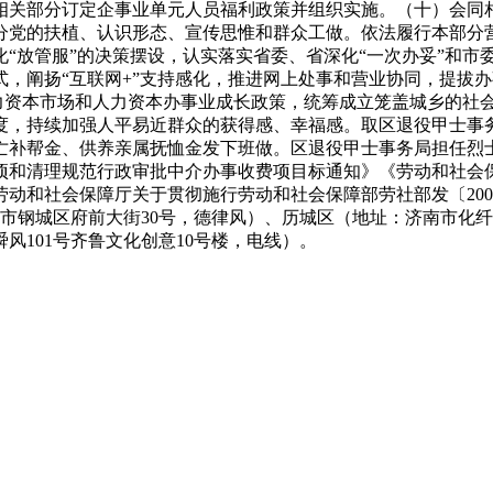
相关部分订定企事业单元人员福利政策并组织实施。（十）会同
分党的扶植、认识形态、宣传思惟和群众工做。依法履行本部分
“放管服”的决策摆设，认实落实省委、省深化“一次办妥”和市
，阐扬“互联网+”支持感化，推进网上处事和营业协同，提拔
人力资本市场和人力资本办事业成长政策，统筹成立笼盖城乡的社
度，持续加强人平易近群众的获得感、幸福感。取区退役甲士事
亡补帮金、供养亲属抚恤金发下班做。区退役甲士事务局担任烈
事项和清理规范行政审批中介办事收费项目标通知》《劳动和社
动和社会保障厅关于贯彻施行劳动和社会保障部劳社部发〔200
市钢城区府前大街30号，德律风）、历城区（地址：济南市化纤
101号齐鲁文化创意10号楼，电线）。